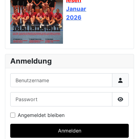
lesen
Januar
2026
Anmeldung
Benutzername
Passwort
Passwor
Angemeldet bleiben
Anmelden