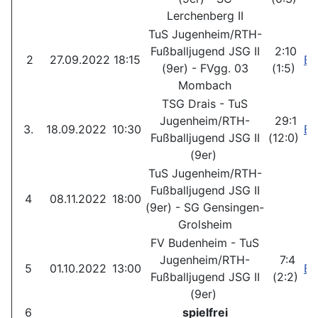
Lerchenberg II
TuS Jugenheim/RTH-
Fußballjugend JSG II
2:10
2
27.09.2022
18:15
Be
(9er) - FVgg. 03
(1:5)
Mombach
TSG Drais - TuS
Jugenheim/RTH-
29:1
3.
18.09.2022
10:30
Be
Fußballjugend JSG II
(12:0)
(9er)
TuS Jugenheim/RTH-
Fußballjugend JSG II
4
08.11.2022
18:00
(9er) - SG Gensingen-
Grolsheim
FV Budenheim - TuS
Jugenheim/RTH-
7:4
5
01.10.2022
13:00
Be
Fußballjugend JSG II
(2:2)
(9er)
6
spielfrei