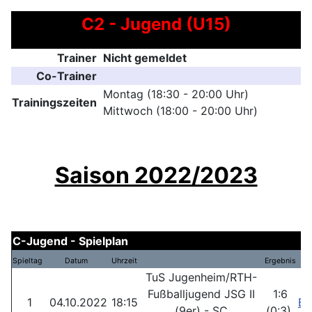
C2 - Jugend (U15)
Trainer
Nicht gemeldet
Co-Trainer
Montag (18:30 - 20:00 Uhr)
Trainingszeiten
Mittwoch (18:00 - 20:00 Uhr)
Saison 2022/2023
C-Jugend - Spielplan
Spieltag
Datum
Uhrzeit
Ergebnis
TuS Jugenheim/RTH-
Fußballjugend JSG II
1:6
1
04.10.2022
18:15
Be
(9er) - SC
(0:3)