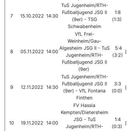
TuS Jugenheim/RTH-
Fußballjugend JSG II
1:8
7
15.10.2022
14:30
B
(9er) - TSG
(1:3)
Schwabenheim
VfL Frei-
Weinheim/Gau-
Algesheim JSG II - TuS
5:4
8
05.11.2022
14:00
Be
Jugenheim/RTH-
(3:2)
Fußballjugend JSG II
(9er)
TuS Jugenheim/RTH-
Fußballjugend JSG II
3:3
9
12.11.2022
14:30
Be
(9er) - VfL Fontana
(0:0)
Finthen
FV Hassia
Kempten/Dietersheim
JSG - TuS
1:4
10
19.11.2022
14:00
Be
Jugenheim/RTH-
(0:3)