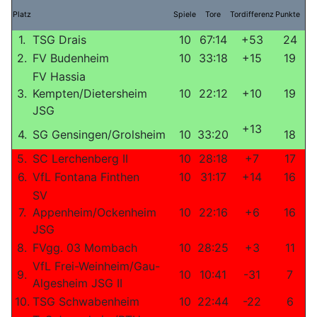
Platz
Spiele
Tore
Tordifferenz
Punkte
1.
TSG Drais
10
67:14
+53
24
2.
FV Budenheim
10
33:18
+15
19
FV Hassia
3.
Kempten/Dietersheim
10
22:12
+10
19
JSG
+13
4.
SG Gensingen/Grolsheim
10
33:20
18
5.
SC Lerchenberg II
10
28:18
+7
17
6.
VfL Fontana Finthen
10
31:17
+14
16
SV
7.
Appenheim/Ockenheim
10
22:16
+6
16
JSG
8.
FVgg. 03 Mombach
10
28:25
+3
11
VfL Frei-Weinheim/Gau-
9.
10
10:41
-31
7
Algesheim JSG II
10.
TSG Schwabenheim
10
22:44
-22
6