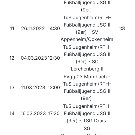
Fußballjugend JSG II
(9er)
TuS Jugenheim/RTH-
Fußballjugend JSG II
11
26.11.2022
14:30
1:8
B
(9er) - SV
Appenheim/Ockenheim
TuS Jugenheim/RTH-
Fußballjugend JSG II
12
04.03.2023
12:30
(9er) - SC
Lerchenberg II
FVgg.03 Mombach -
TuS Jugenheim/RTH-
13
11.03.2023
12:00
Fußballjugend JSG II
(9er)
TuS Jugenheim/RTH-
14
16.03.2023
17:30
Fußballjugend JSG II
(9er) - TSG Drais
SG