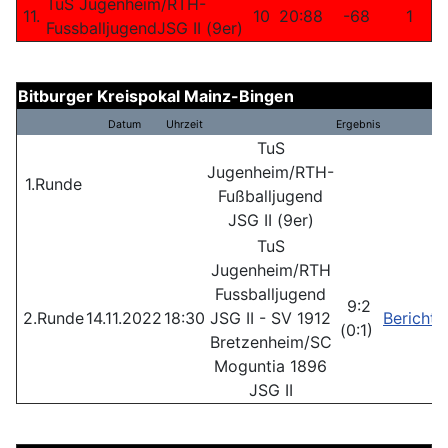
TuS Jugenheim/RTH-
11.
10
20:88
-68
1
FussballjugendJSG II (9er)
Bitburger Kreispokal Mainz-Bingen
Datum
Uhrzeit
Ergebnis
TuS
Jugenheim/RTH-
1.Runde
Fußballjugend
JSG II (9er)
TuS
Jugenheim/RTH
Fussballjugend
9:2
2.Runde
14.11.2022
18:30
JSG II - SV 1912
Bericht
(0:1)
Bretzenheim/SC
Moguntia 1896
JSG II