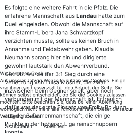
Es folgte eine weitere Fahrt in die Pfalz. Die
erfahrene Mannschaft aus
Landau
hatte zum
Duell eingeladen. Obwohl die Mannschaft auf
ihre Stamm-Libera Jana Schwarzkopf
verzichten musste, sollte es keinen Bruch in
Annahme und Feldabwehr geben. Klaudia
Neumann sprang hier ein und dirigierte
gewohnt lautstark den Abwehrverbund.
Wir benutzen Cookies
Getrübt wurde der 3:1 Sieg durch eine
Auf unserer TSVgg Webseite nutzen wir Cookies. Einige
Verletzung von Luisa Mosner, die zwar
von ihnen sind essenziell für den Betrieb der Seite. Sie
inzwischen beim Gegner spielt, aber noch
können selbst entscheiden, ob Sie die Cookies zulassen
verbunden mit der Mannschaft ist. Erfreulich
möchten. Bitte beachten Sie, dass bei einer Ablehnung
dafür war der erste Einsatz von Emily-Bo Jung
womöglich nicht mehr alle Funktionalitäten dieser Seite zur
aus der 3. Damenmannschaft, die einige
Verfügung stehen.
Punkte in der höheren Liga reinschnuppern
Akzeptieren
Ablehnen
konnte.