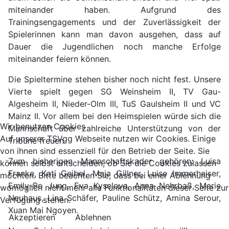
miteinander haben. Aufgrund des
Trainingsengagements und der Zuverlässigkeit der
Spielerinnen kann man davon ausgehen, dass auf
Dauer die Jugendlichen noch manche Erfolge
miteinander feiern können.
Die Spieltermine stehen bisher noch nicht fest. Unsere
Vierte spielt gegen SG Weinsheim II, TV Gau-
Algesheim II, Nieder-Olm III, TuS Gaulsheim II und VC
Mainz II. Vor allem bei den Heimspielen würde sich die
Wir benutzen Cookies
Mannschaft über zahlreiche Unterstützung von der
Auf unserer TSVgg Webseite nutzen wir Cookies. Einige
Tribüne freuen.
von ihnen sind essenziell für den Betrieb der Seite. Sie
Zum bisherigen Mannschaftskader gehören: Luisa
können selbst entscheiden, ob Sie die Cookies zulassen
Franke, Kati Geibel, Maja Gillner, Luise Immerheiser,
möchten. Bitte beachten Sie, dass bei einer Ablehnung
Emily-Bo Jung, Eva Kyselova, Anna Nehrbaß, Marie
womöglich nicht mehr alle Funktionalitäten dieser Seite zur
Neuhaus, Lina Schäfer, Pauline Schütz, Amina Serour,
Verfügung stehen.
Xuan Mai Ngoyen.
Akzeptieren
Ablehnen