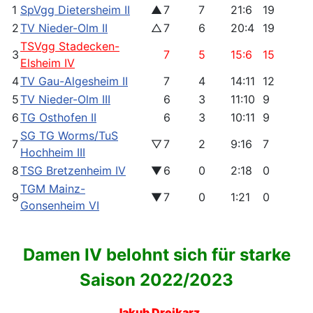
1
SpVgg Dietersheim II
▲
7
7
21:6
19
2
TV Nieder-Olm II
△
7
6
20:4
19
TSVgg Stadecken-
3
7
5
15:6
15
Elsheim IV
4
TV Gau-Algesheim II
7
4
14:11
12
5
TV Nieder-Olm III
6
3
11:10
9
6
TG Osthofen II
6
3
10:11
9
SG TG Worms/TuS
7
▽
7
2
9:16
7
Hochheim III
8
TSG Bretzenheim IV
▼
6
0
2:18
0
TGM Mainz-
9
▼
7
0
1:21
0
Gonsenheim VI
Damen IV belohnt sich für starke
Saison 2022/2023
Jakub Drejkarz