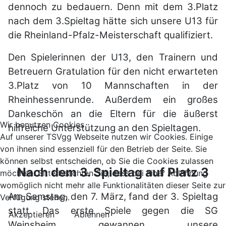
dennoch zu bedauern. Denn mit dem 3.Platz
nach dem 3.Spieltag hätte sich unsere U13 für
die Rheinland-Pfalz-Meisterschaft qualifiziert.
Den Spielerinnen der U13, den Trainern und
Betreuern Gratulation für den nicht erwarteten
3.Platz von 10 Mannschaften in der
Rheinhessenrunde. Außerdem ein großes
Dankeschön an die Eltern für die äußerst
Wir benutzen Cookies
hilfreiche Unterstützung an den Spieltagen.
Auf unserer TSVgg Webseite nutzen wir Cookies. Einige
von ihnen sind essenziell für den Betrieb der Seite. Sie
können selbst entscheiden, ob Sie die Cookies zulassen
Nach dem 3. Spieltag auf Platz 3
möchten. Bitte beachten Sie, dass bei einer Ablehnung
womöglich nicht mehr alle Funktionalitäten dieser Seite zur
Am Samstag, den 7. März, fand der 3. Spieltag
Verfügung stehen.
statt. Das erste Spiele gegen die SG
Akzeptieren
Ablehnen
Weinsheim gewannen unsere