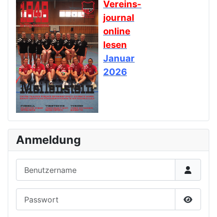
Vereins-
journal
online
lesen
Januar
2026
Anmeldung
Benutzername
Passwort
Passwor