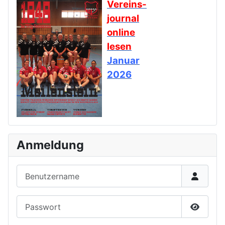
Vereins-
journal
online
lesen
Januar
2026
Anmeldung
Benutzername
Passwort
Passwor