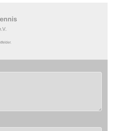
tennis
.V.
tfelder.