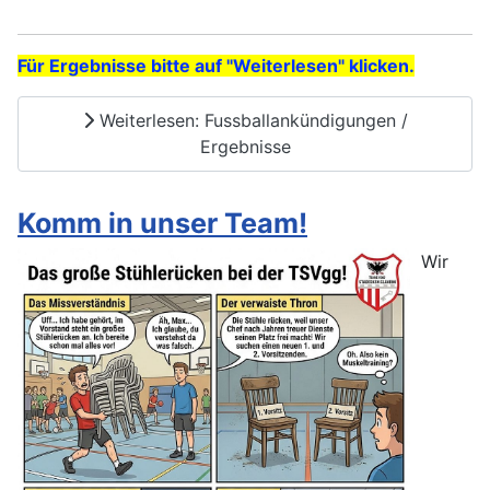
E
Für Ergebnisse bitte auf "Weiterlesen" klicken.
Weiterlesen: Fussballankündigungen /
Ergebnisse
Komm in unser Team!
Wir