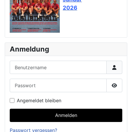
2026
Anmeldung
Benutzername
Passwort
Passwor
Angemeldet bleiben
Anmelden
Passwort vergessen?