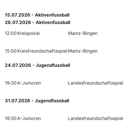
15.07.2026 - Aktivenfussball
26.07.2026 - Aktivenfussball
12:00
Kreispokal
Mainz-Bingen
F
T
15:00
Kreisfreundschaftsspiel
Mainz-Bingen
S
E
24.07.2026 - Jugendfussball
S
E
19:30
A-Junioren
Landesfreundschaftsspiel
O
E
31.07.2026 - Jugendfussball
S
E
19:30
A-Junioren
Landesfreundschaftsspiel
O